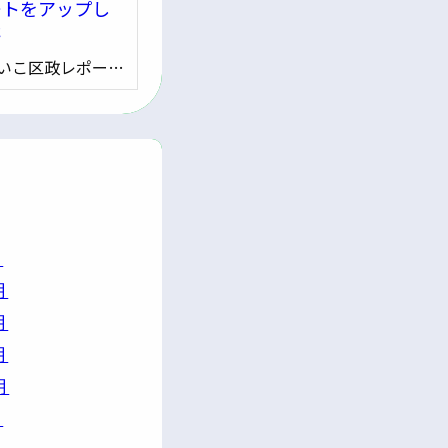
ートをアップし
た
いこ区政レポー…
月
月
月
月
月
月