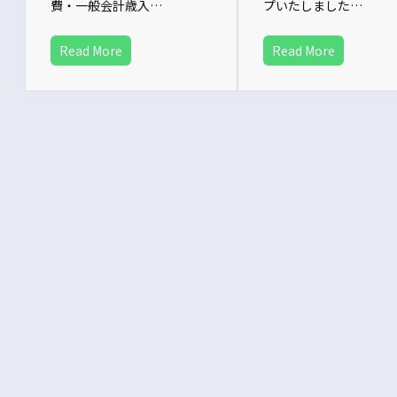
費・一般会計歳入…
プいたしました…
Read More
Read More