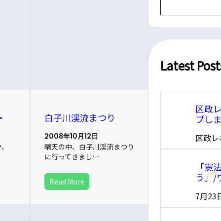
e
a
r
c
h
Latest Post
区政
・
白子川渓流まつり
プし
2008年10月12日
区政レ
や、
晴天の中、白子川渓流まつり
に行ってきまし…
「憲法
う」/
Read More
7月23