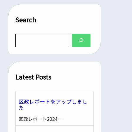
Search
S
e
a
r
c
h
Latest Posts
区政レポートをアップしまし
た
区政レポート2024…