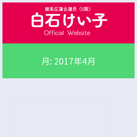
内
容
を
ス
キ
ッ
プ
月:
2017年4月