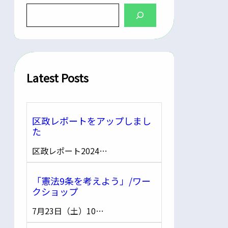
S
e
a
r
c
h
Latest Posts
区政レポートをアップしまし
た
区政レポート2024…
「憲法9条を考えよう」/ワー
クショップ
7月23日（土）10…