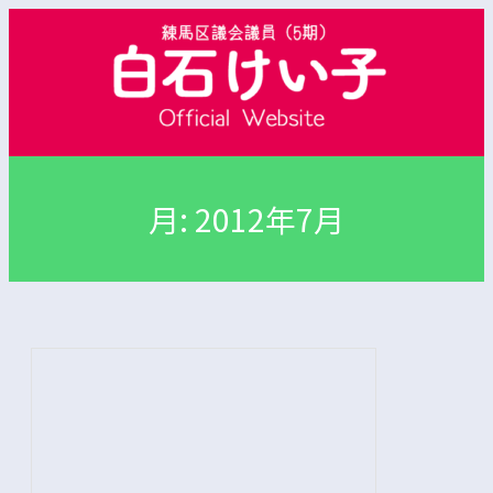
内
容
を
ス
キ
ッ
プ
月:
2012年7月