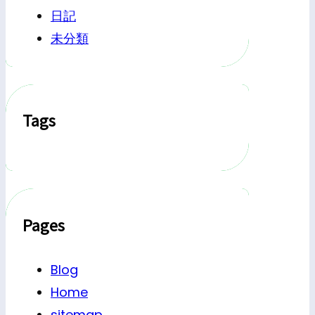
日記
未分類
Tags
Pages
Blog
Home
sitemap