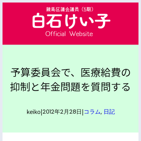
内
容
を
ス
キ
ッ
プ
予算委員会で、医療給費の
抑制と年金問題を質問する
keiko
|
|
2012年2月28日
コラム
, 
日記