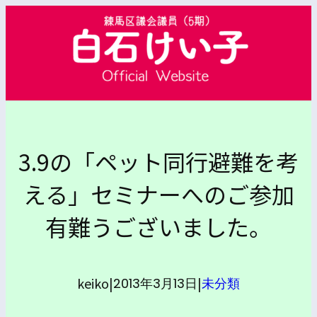
内
容
を
ス
キ
ッ
プ
3.9の「ペット同行避難を考
える」セミナーへのご参加
有難うございました。
keiko
|
|
2013年3月13日
未分類