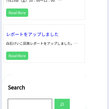
7月23日（土）10：00～12：00 …
Read More
レポートをアップしました
白石けいこ区政レポートをアップしました。…
Read More
Search
S
e