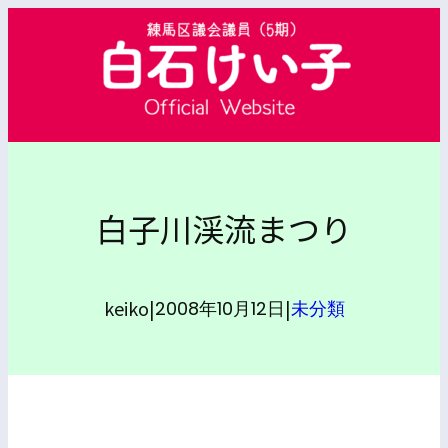
内
容
を
ス
キ
ッ
プ
白子川渓流まつり
keiko
|
|
2008年10月12日
未分類