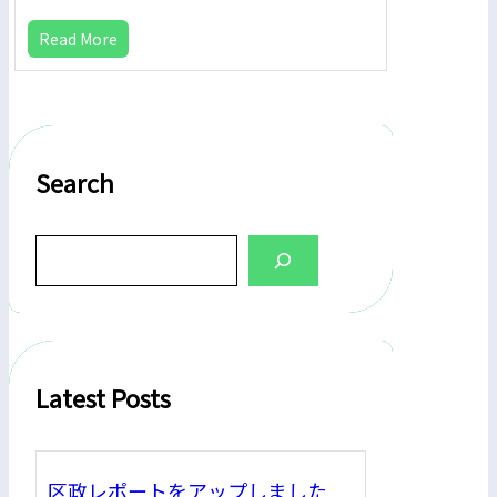
Read More
Search
S
e
a
r
c
h
Latest Posts
区政レポートをアップしました