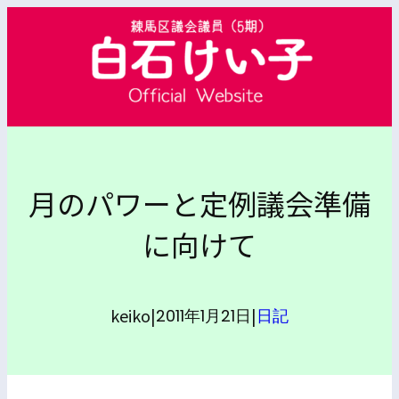
内
容
を
ス
キ
ッ
プ
月のパワーと定例議会準備
に向けて
keiko
|
|
2011年1月21日
日記