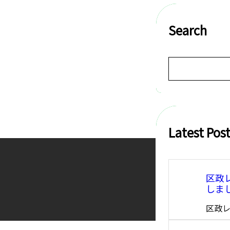
Search
。
S
e
a
r
c
h
Latest Pos
区政
しま
区政レ