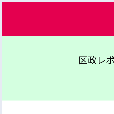
内
容
を
ス
キ
ッ
プ
区政レポ