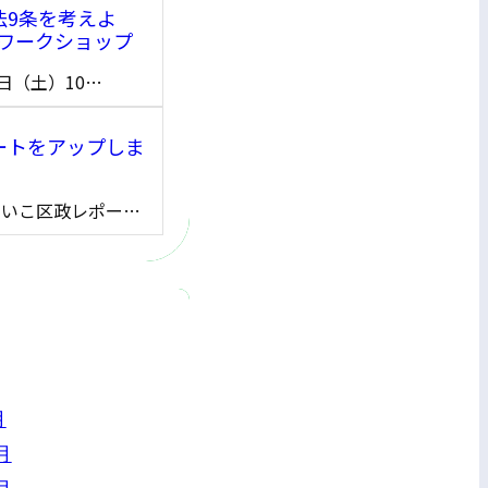
法9条を考えよ
/ワークショップ
3日（土）10…
ートをアップしま
けいこ区政レポー…
月
月