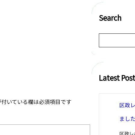
Search
S
e
a
r
c
h
Latest Pos
が付いている欄は必須項目です
区政
まし
区政レ