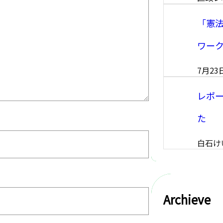
「憲法
ワー
7月23
レポ
た
白石け
Archieve